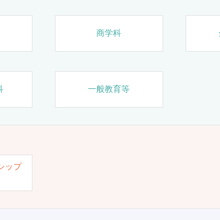
商学科
科
一般教育等
シップ