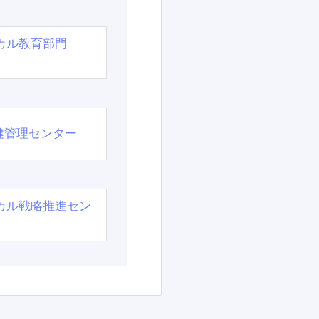
カル教育部門
）
健管理センター
カル戦略推進セン