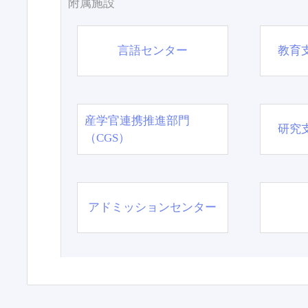
附属施設
言語センター
教育
産学官連携推進部門
研究
（CGS）
アドミッションセンター