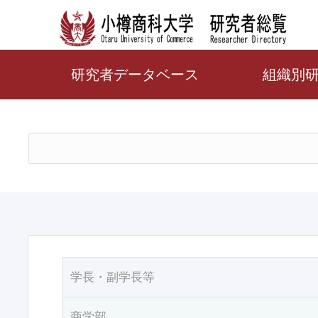
研究者データベース
組織別
学長・副学長等
商学部