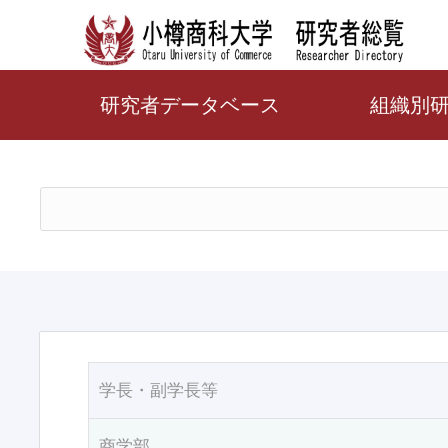
研究者データベース
組織別
学長・副学長等
商学部