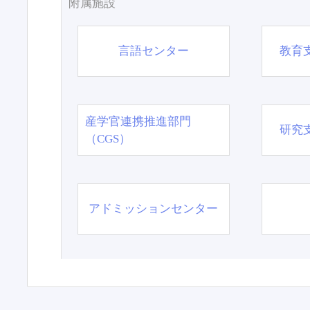
附属施設
言語センター
教育
産学官連携推進部門
研究
（CGS）
アドミッションセンター