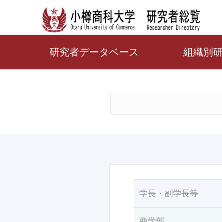
研究者データベース
組織別
学長・副学長等
商学部