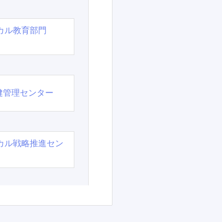
カル教育部門
）
健管理センター
カル戦略推進セン