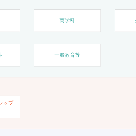
商学科
科
一般教育等
シップ