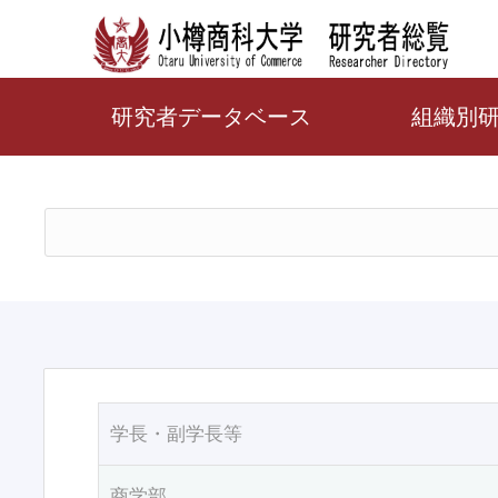
研究者データベース
組織別
学長・副学長等
商学部