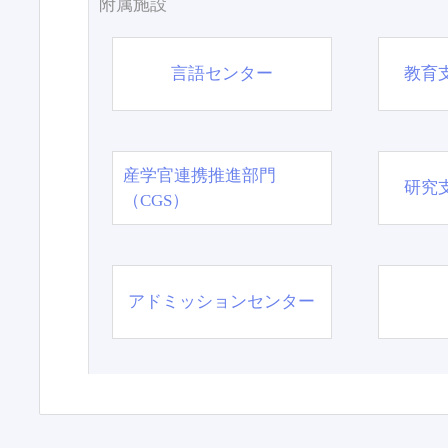
附属施設
言語センター
教育
産学官連携推進部門
研究
（CGS）
アドミッションセンター