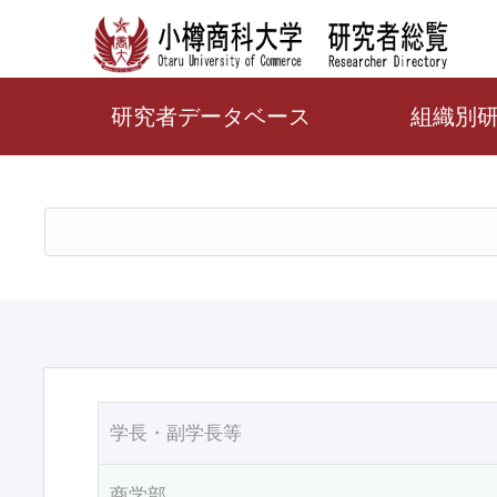
研究者データベース
組織別
学長・副学長等
商学部