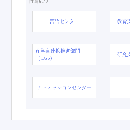
附属施設
言語センター
教育
産学官連携推進部門
研究
（CGS）
アドミッションセンター