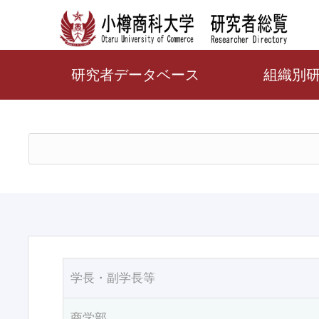
研究者データベース
組織別
学長・副学長等
商学部