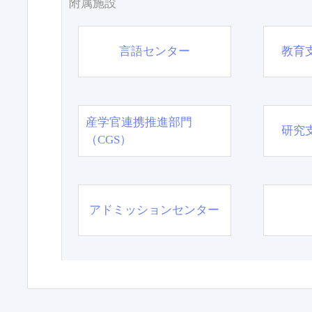
附属施設
言語センター
教育
産学官連携推進部門
研究
（CGS）
アドミッションセンター