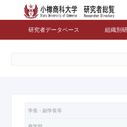
研究者データベース
組織別
学長・副学長等
商学部