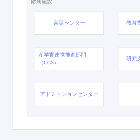
附属施設
言語センター
教育
産学官連携推進部門
研究
（CGS）
アドミッションセンター