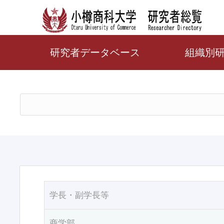
研究者データベース
組織別
学長・副学長等
商学部