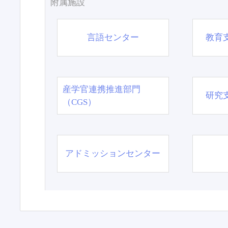
附属施設
言語センター
教育
産学官連携推進部門
研究
（CGS）
アドミッションセンター