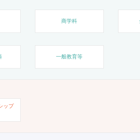
商学科
科
一般教育等
シップ