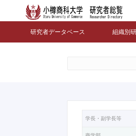
研究者データベース
組織別
学長・副学長等
商学部