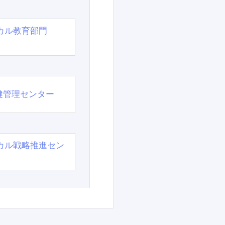
カル教育部門
）
健管理センター
カル戦略推進セン