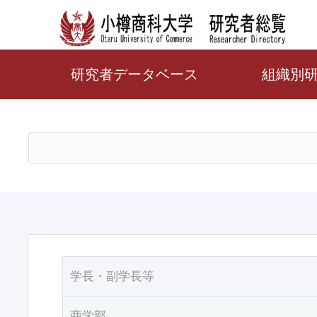
研究者データベース
組織別
学長・副学長等
商学部