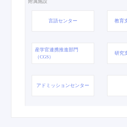
附属施設
言語センター
教育
産学官連携推進部門
研究
（CGS）
アドミッションセンター