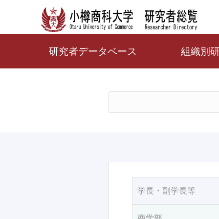
研究者データベース
組織別
学長・副学長等
商学部