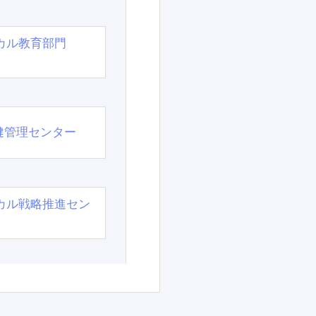
カル教育部門
）
健管理センター
カル戦略推進セン