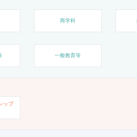
商学科
科
一般教育等
シップ