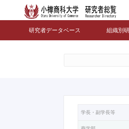
研究者データベース
組織別
学長・副学長等
商学部