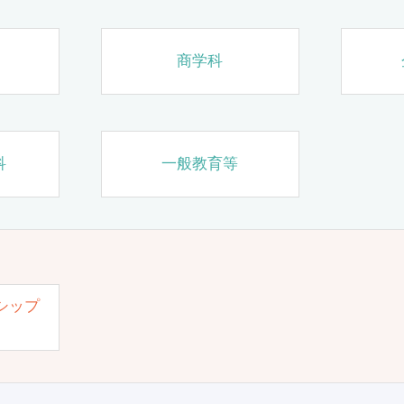
商学科
科
一般教育等
シップ