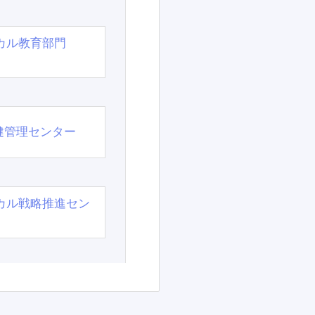
カル教育部門
）
健管理センター
カル戦略推進セン