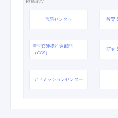
附属施設
言語センター
教育
産学官連携推進部門
研究
（CGS）
アドミッションセンター