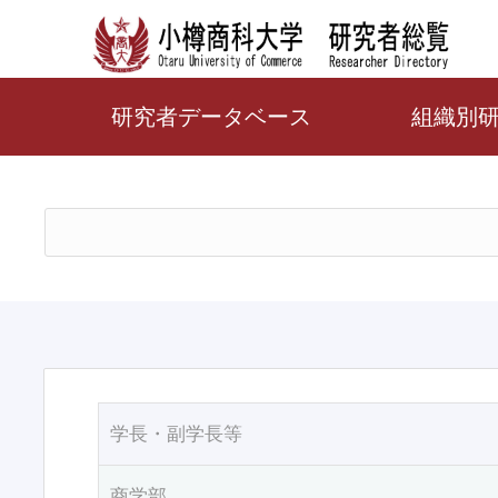
研究者データベース
組織別
学長・副学長等
商学部