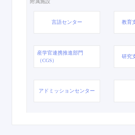
附属施設
言語センター
教育
産学官連携推進部門
研究
（CGS）
アドミッションセンター