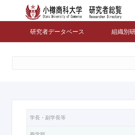
研究者データベース
組織別
学長・副学長等
商学部