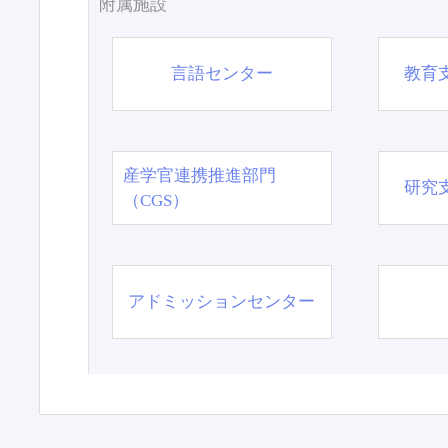
附属施設
言語センター
教育
産学官連携推進部門
研究
（CGS）
アドミッションセンター