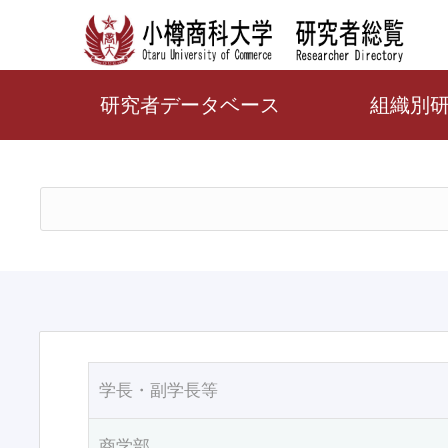
研究者データベース
組織別
学長・副学長等
商学部