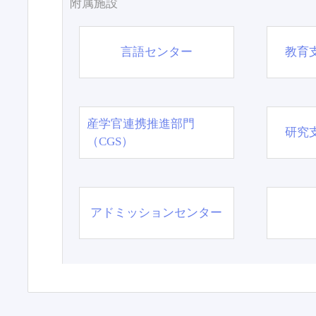
附属施設
言語センター
教育
産学官連携推進部門
研究
（CGS）
アドミッションセンター