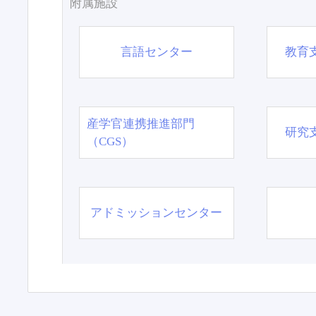
附属施設
言語センター
教育
産学官連携推進部門
研究
（CGS）
アドミッションセンター