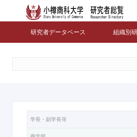
研究者データベース
組織別
学長・副学長等
商学部