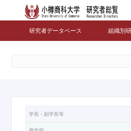
研究者データベース
組織別
学長・副学長等
商学部