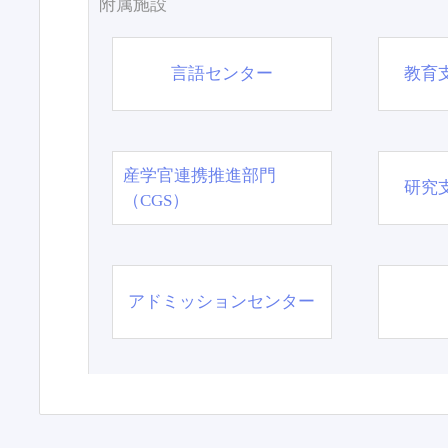
附属施設
言語センター
教育
産学官連携推進部門
研究
（CGS）
アドミッションセンター