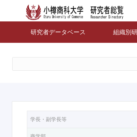
研究者データベース
組織別
学長・副学長等
商学部