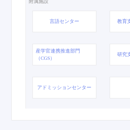
附属施設
言語センター
教育
産学官連携推進部門
研究
（CGS）
アドミッションセンター