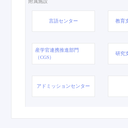
附属施設
言語センター
教育
産学官連携推進部門
研究
（CGS）
アドミッションセンター