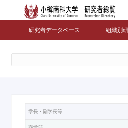
研究者データベース
組織別
学長・副学長等
商学部