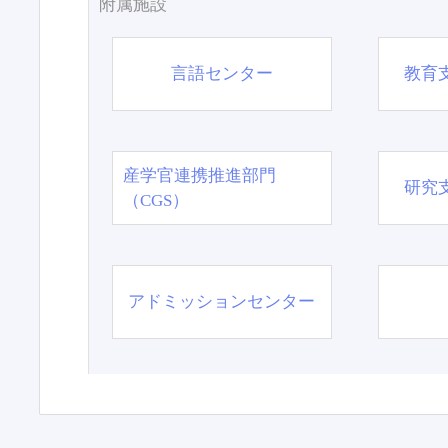
附属施設
言語センター
教育
産学官連携推進部門
研究
（CGS）
アドミッションセンター