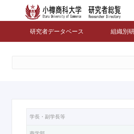
研究者データベース
組織別
学長・副学長等
商学部