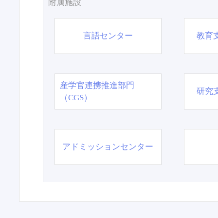
附属施設
言語センター
教育
産学官連携推進部門
研究
（CGS）
アドミッションセンター