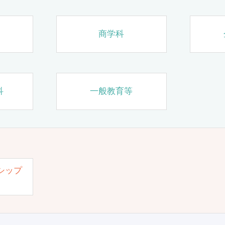
商学科
科
一般教育等
シップ