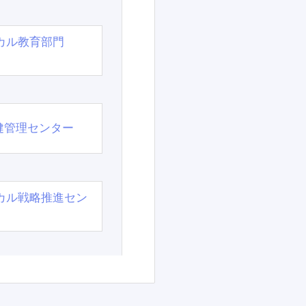
カル教育部門
）
健管理センター
カル戦略推進セン