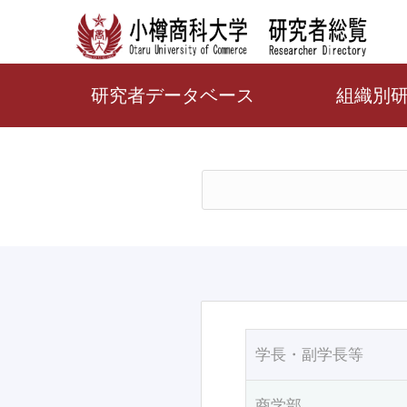
研究者データベース
組織別
学長・副学長等
商学部